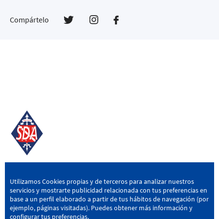
Compártelo
SD AMOREBIETA
Utilizamos Cookies propias y de terceros para analizar nuestros
servicios y mostrarte publicidad relacionada con tus preferencias en
San Miguel Kalea, 16, 48340 Amorebieta, Bizkaia
base a un perfil elaborado a partir de tus hábitos de navegación (por
ejemplo, páginas visitadas). Puedes obtener más información y
946 604 751
|
sda@sdamorebieta.eus
configurar tus preferencias.