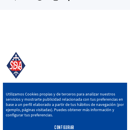
SD AMOREBIETA
Utilizamos Cookies propias y de terceros para analizar nuestros
servicios y mostrarte publicidad relacionada con tus preferencias en
San Miguel Kalea, 16, 48340 Amorebieta, Bizkaia
base a un perfil elaborado a partir de tus hábitos de navegación (por
ejemplo, páginas visitadas). Puedes obtener más información y
946 604 751
|
sda@sdamorebieta.eus
configurar tus preferencias.
CONFIGURAR