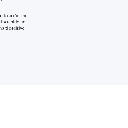
Federación, en
a ha tenido un
alti decisivo