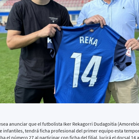
ea anunciar que el futbolista Iker Rekagorri Dudagoitia (Amorebi
de infantiles, tendrá ficha profesional del primer equipo esta temp
 el número 27 al participar con ficha del filial, lucirá el dorsal 14 a