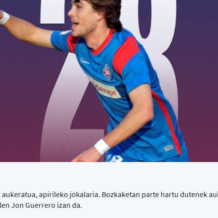
 aukeratua, apirileko jokalaria. Bozkaketan parte hartu dutenek a
ulen Jon Guerrero izan da.