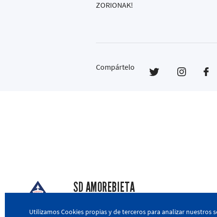
ZORIONAK!
Compártelo
SD AMOREBIETA
San Miguel Kalea, 16, 48340 Amorebieta, Biz
Utilizamos Cookies propias y de terceros para analizar nuestros s