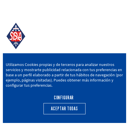
SD AMOREBIETA
Utilizamos Cookies propias y de terceros para analizar nuestros
servicios y mostrarte publicidad relacionada con tus preferencias en
San Miguel Kalea, 16, 48340 Amorebieta, Bizkaia
base a un perfil elaborado a partir de tus hábitos de navegación (por
ejemplo, páginas visitadas). Puedes obtener más información y
946 604 751
|
sda@sdamorebieta.eus
configurar tus preferencias.
CONFIGURAR
ACEPTAR TODAS
PRIMER EQUIPO
CANTERA
ACTUALIDAD
CALENDARIO
TRANSPARENCIA