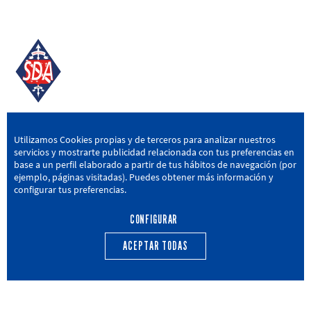
SD AMOREBIETA
Utilizamos Cookies propias y de terceros para analizar nuestros
servicios y mostrarte publicidad relacionada con tus preferencias en
San Miguel Kalea, 16, 48340 Amorebieta, Bizkaia
base a un perfil elaborado a partir de tus hábitos de navegación (por
ejemplo, páginas visitadas). Puedes obtener más información y
946 604 751
|
sda@sdamorebieta.eus
configurar tus preferencias.
CONFIGURAR
ACEPTAR TODAS
PRIMER EQUIPO
CANTERA
ACTUALIDAD
CALENDARIO
TRANSPARENCIA