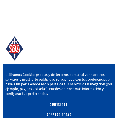
SD AMOREBIETA
Utilizamos Cookies propias y de terceros para analizar nuestros
servicios y mostrarte publicidad relacionada con tus preferencias en
San Miguel Kalea, 16, 48340 Amorebieta, Bizkaia
base a un perfil elaborado a partir de tus hábitos de navegación (por
ejemplo, páginas visitadas). Puedes obtener más información y
946 604 751
|
sda@sdamorebieta.eus
configurar tus preferencias.
CONFIGURAR
ACEPTAR TODAS
PRIMER EQUIPO
CANTERA
ACTUALIDAD
CALENDARIO