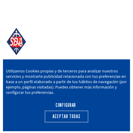
SD AMOREBIETA
Utilizamos Cookies propias y de terceros para analizar nuestros
servicios y mostrarte publicidad relacionada con tus preferencias en
San Miguel Kalea, 16, 48340 Amorebieta, Bizkaia
base a un perfil elaborado a partir de tus hábitos de navegación (por
ejemplo, páginas visitadas). Puedes obtener más información y
946 604 751
|
sda@sdamorebieta.eus
configurar tus preferencias.
CONFIGURAR
ACEPTAR TODAS
PRIMER EQUIPO
CANTERA
ACTUALIDAD
CALENDARIO