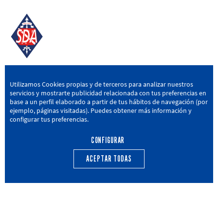
SD AMOREBIETA
Utilizamos Cookies propias y de terceros para analizar nuestros
servicios y mostrarte publicidad relacionada con tus preferencias en
San Miguel Kalea, 16, 48340 Amorebieta, Bizkaia
base a un perfil elaborado a partir de tus hábitos de navegación (por
ejemplo, páginas visitadas). Puedes obtener más información y
946 604 751
|
sda@sdamorebieta.eus
configurar tus preferencias.
CONFIGURAR
ACEPTAR TODAS
PRIMER EQUIPO
CANTERA
ACTUALIDAD
CALENDARIO
TRANSPARENCIA
Política de privacidad
Política de cookies