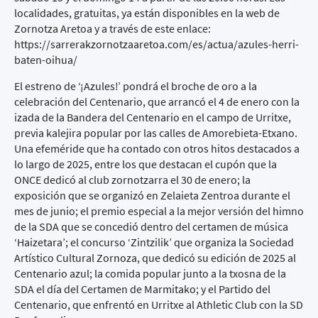
localidades, gratuitas, ya están disponibles en la web de
Zornotza Aretoa y a través de este enlace:
https://sarrerakzornotzaaretoa.com/es/actua/azules-herri-
baten-oihua/
El estreno de ‘¡Azules!’ pondrá el broche de oro a la
celebración del Centenario, que arrancó el 4 de enero con la
izada de la Bandera del Centenario en el campo de Urritxe,
previa kalejira popular por las calles de Amorebieta-Etxano.
Una efeméride que ha contado con otros hitos destacados a
lo largo de 2025, entre los que destacan el cupón que la
ONCE dedicó al club zornotzarra el 30 de enero; la
exposición que se organizó en Zelaieta Zentroa durante el
mes de junio; el premio especial a la mejor versión del himno
de la SDA que se concedió dentro del certamen de música
‘Haizetara’; el concurso ‘Zintzilik’ que organiza la Sociedad
Artístico Cultural Zornoza, que dedicó su edición de 2025 al
Centenario azul; la comida popular junto a la txosna de la
SDA el día del Certamen de Marmitako; y el Partido del
Centenario, que enfrentó en Urritxe al Athletic Club con la SD