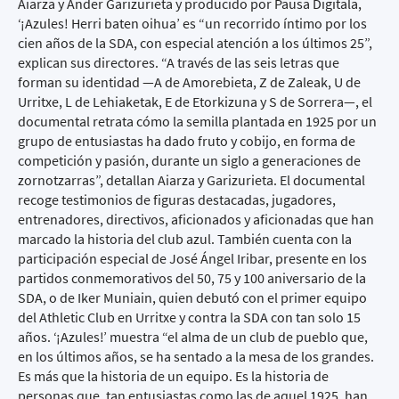
Aiarza y Ander Garizurieta y producido por Pausa Digitala,
‘¡Azules! Herri baten oihua’ es “un recorrido íntimo por los
cien años de la SDA, con especial atención a los últimos 25”,
explican sus directores. “A través de las seis letras que
forman su identidad —A de Amorebieta, Z de Zaleak, U de
Urritxe, L de Lehiaketak, E de Etorkizuna y S de Sorrera—, el
documental retrata cómo la semilla plantada en 1925 por un
grupo de entusiastas ha dado fruto y cobijo, en forma de
competición y pasión, durante un siglo a generaciones de
zornotzarras”, detallan Aiarza y Garizurieta. El documental
recoge testimonios de figuras destacadas, jugadores,
entrenadores, directivos, aficionados y aficionadas que han
marcado la historia del club azul. También cuenta con la
participación especial de José Ángel Iribar, presente en los
partidos conmemorativos del 50, 75 y 100 aniversario de la
SDA, o de Iker Muniain, quien debutó con el primer equipo
del Athletic Club en Urritxe y contra la SDA con tan solo 15
años. ‘¡Azules!’ muestra “el alma de un club de pueblo que,
en los últimos años, se ha sentado a la mesa de los grandes.
Es más que la historia de un equipo. Es la historia de
personas que, tan entusiastas como las de aquel 1925, han