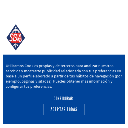
SD AMOREBIETA
Utilizamos Cookies propias y de terceros para analizar nuestros
servicios y mostrarte publicidad relacionada con tus preferencias en
San Miguel Kalea, 16, 48340 Amorebieta, Bizkaia
base a un perfil elaborado a partir de tus hábitos de navegación (por
ejemplo, páginas visitadas). Puedes obtener más información y
946 604 751
|
sda@sdamorebieta.eus
configurar tus preferencias.
CONFIGURAR
ACEPTAR TODAS
PRIMER EQUIPO
CANTERA
ACTUALIDAD
CALENDARIO
TRANSPARENCIA