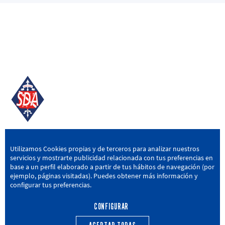
SD AMOREBIETA
Utilizamos Cookies propias y de terceros para analizar nuestros
servicios y mostrarte publicidad relacionada con tus preferencias en
San Miguel Kalea, 16, 48340 Amorebieta, Bizkaia
base a un perfil elaborado a partir de tus hábitos de navegación (por
ejemplo, páginas visitadas). Puedes obtener más información y
946 604 751
|
sda@sdamorebieta.eus
configurar tus preferencias.
CONFIGURAR