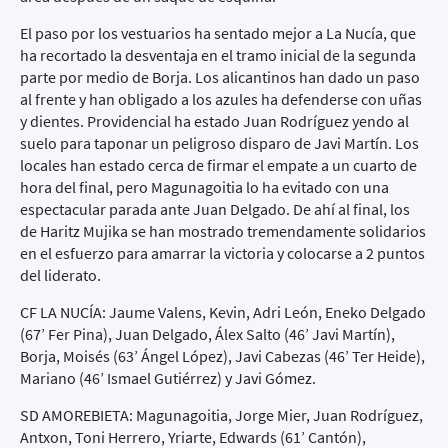
El paso por los vestuarios ha sentado mejor a La Nucía, que
ha recortado la desventaja en el tramo inicial de la segunda
parte por medio de Borja. Los alicantinos han dado un paso
al frente y han obligado a los azules ha defenderse con uñas
y dientes. Providencial ha estado Juan Rodríguez yendo al
suelo para taponar un peligroso disparo de Javi Martín. Los
locales han estado cerca de firmar el empate a un cuarto de
hora del final, pero Magunagoitia lo ha evitado con una
espectacular parada ante Juan Delgado. De ahí al final, los
de Haritz Mujika se han mostrado tremendamente solidarios
en el esfuerzo para amarrar la victoria y colocarse a 2 puntos
del liderato.
CF LA NUCÍA: Jaume Valens, Kevin, Adri León, Eneko Delgado
(67’ Fer Pina), Juan Delgado, Álex Salto (46’ Javi Martín),
Borja, Moisés (63’ Ángel López), Javi Cabezas (46’ Ter Heide),
Mariano (46’ Ismael Gutiérrez) y Javi Gómez.
SD AMOREBIETA: Magunagoitia, Jorge Mier, Juan Rodríguez,
Antxon, Toni Herrero, Yriarte, Edwards (61’ Cantón),