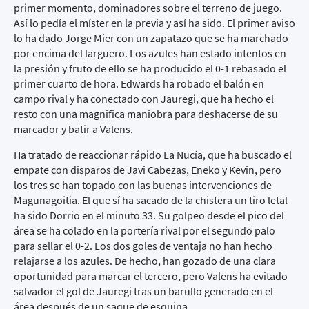
primer momento, dominadores sobre el terreno de juego.
Así lo pedía el míster en la previa y así ha sido. El primer aviso
lo ha dado Jorge Mier con un zapatazo que se ha marchado
por encima del larguero. Los azules han estado intentos en
la presión y fruto de ello se ha producido el 0-1 rebasado el
primer cuarto de hora. Edwards ha robado el balón en
campo rival y ha conectado con Jauregi, que ha hecho el
resto con una magnifica maniobra para deshacerse de su
marcador y batir a Valens.
Ha tratado de reaccionar rápido La Nucía, que ha buscado el
empate con disparos de Javi Cabezas, Eneko y Kevin, pero
los tres se han topado con las buenas intervenciones de
Magunagoitia. El que sí ha sacado de la chistera un tiro letal
ha sido Dorrio en el minuto 33. Su golpeo desde el pico del
área se ha colado en la portería rival por el segundo palo
para sellar el 0-2. Los dos goles de ventaja no han hecho
relajarse a los azules. De hecho, han gozado de una clara
oportunidad para marcar el tercero, pero Valens ha evitado
salvador el gol de Jauregi tras un barullo generado en el
área después de un saque de esquina.