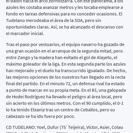
el balón hacia el arco zornotzarra. Con ese panorama, a los
azules les costaba avanzar metros y les tocaba emplearse a
fondo en tareas defensivas para no conceder ocasiones. El
Tudelano merodeaba el área de la SDA, pero sin
oportunidades claras. Así, se ha alcanzado el descanso con
el marcador inicial.
Tras el paso por vestuarios, el equipo navarro ha gozado de
una gran ocasión en el arranque de la segunda mitad, pero
entre Zango y la madera han evitado el gol de Alayeto, el
máximo goleador de la liga. En esta segunda parte los azules
han mejorado y el duelo ha transcurrido igualado. De hecho,
las mejores opciones de los nuestros han llegado en la recta
final del partido. En el minuto 72, un defensa rival ha estado
a punto de marcar en su propia meta. En el 83, una galopada
de Hodei Rodríguez ha llevado el peligro al área local, pero
sin acierto en los últimos metros. Con el 90 cumplido, el 0-1
lo ha tenido Etxaniz tras un centro de Ceballos, pero su
cabezazo se ha ido fuera por poco.
CD TUDELANO: Yoel, Dufur (75’ Teijeira), Víctor, Asier, Colau