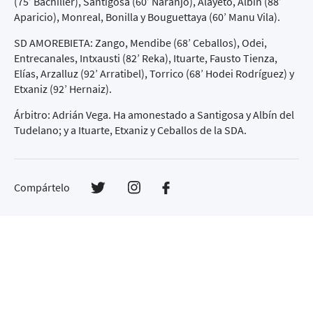
(75’ Bachiller), Santigosa (60’ Naranjo), Alayeto, Albín (88’
Aparicio), Monreal, Bonilla y Bouguettaya (60’ Manu Vila).
SD AMOREBIETA: Zango, Mendibe (68’ Ceballos), Odei,
Entrecanales, Intxausti (82’ Reka), Ituarte, Fausto Tienza,
Elías, Arzalluz (92’ Arratibel), Torrico (68’ Hodei Rodríguez) y
Etxaniz (92’ Hernaiz).
Árbitro: Adrián Vega. Ha amonestado a Santigosa y Albín del
Tudelano; y a Ituarte, Etxaniz y Ceballos de la SDA.
Compártelo