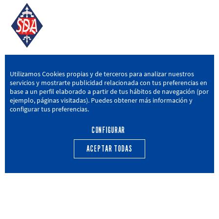
SD AMOREBIETA
Utilizamos Cookies propias y de terceros para analizar nuestros
servicios y mostrarte publicidad relacionada con tus preferencias en
San Miguel Kalea, 16, 48340 Amorebieta, Bizkaia
base a un perfil elaborado a partir de tus hábitos de navegación (por
ejemplo, páginas visitadas). Puedes obtener más información y
946 604 751
|
sda@sdamorebieta.eus
configurar tus preferencias.
CONFIGURAR
ACEPTAR TODAS
PRIMER EQUIPO
CANTERA
ACTUALIDAD
CALENDARIO
TRANSPARENCIA
Política de privacidad
Política de cookies