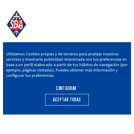
SD AMOREBIETA
Utilizamos Cookies propias y de terceros para analizar nuestros
servicios y mostrarte publicidad relacionada con tus preferencias en
San Miguel Kalea, 16, 48340 Amorebieta, Bizkaia
base a un perfil elaborado a partir de tus hábitos de navegación (por
ejemplo, páginas visitadas). Puedes obtener más información y
946 604 751
|
sda@sdamorebieta.eus
configurar tus preferencias.
CONFIGURAR
ACEPTAR TODAS
PRIMER EQUIPO
CANTERA
ACTUALIDAD
CALENDARIO
TRANSPARENCIA