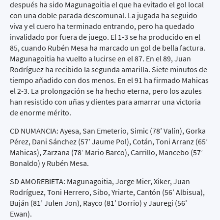
después ha sido Magunagoitia el que ha evitado el gol local
con una doble parada descomunal. La jugada ha seguido
viva y el cuero ha terminado entrando, pero ha quedado
invalidado por fuera de juego. El 1-3 se ha producido en el
85, cuando Rubén Mesa ha marcado un gol de bella factura.
Magunagoitia ha vuelto a lucirse en el 87. En el 89, Juan
Rodríguez ha recibido la segunda amarilla. Siete minutos de
tiempo añadido con dos menos. En el 91 ha firmado Mahicas
el 2-3. La prolongación se ha hecho eterna, pero los azules
han resistido con uñas y dientes para amarrar una victoria
de enorme mérito.
CD NUMANCIA: Ayesa, San Emeterio, Simic (78’ Valín), Gorka
Pérez, Dani Sánchez (57’ Jaume Pol), Cotán, Toni Arranz (65’
Mahicas), Zarzana (78’ Mario Barco), Carrillo, Mancebo (57’
Bonaldo) y Rubén Mesa.
SD AMOREBIETA: Magunagoitia, Jorge Mier, Xiker, Juan
Rodríguez, Toni Herrero, Sibo, Yriarte, Cantón (56’ Albisua),
Buján (81’ Julen Jon), Rayco (81’ Dorrio) y Jauregi (56’
Ewan).