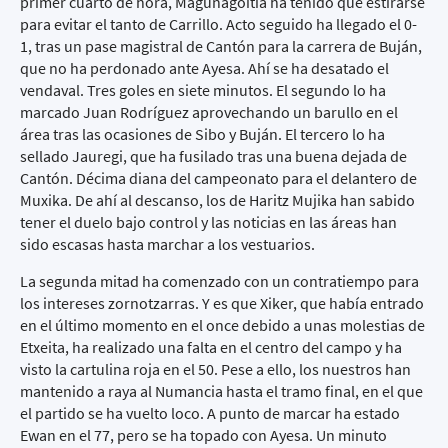
primer cuarto de hora, Magunagoitia ha tenido que estirarse
para evitar el tanto de Carrillo. Acto seguido ha llegado el 0-
1, tras un pase magistral de Cantón para la carrera de Buján,
que no ha perdonado ante Ayesa. Ahí se ha desatado el
vendaval. Tres goles en siete minutos. El segundo lo ha
marcado Juan Rodríguez aprovechando un barullo en el
área tras las ocasiones de Sibo y Buján. El tercero lo ha
sellado Jauregi, que ha fusilado tras una buena dejada de
Cantón. Décima diana del campeonato para el delantero de
Muxika. De ahí al descanso, los de Haritz Mujika han sabido
tener el duelo bajo control y las noticias en las áreas han
sido escasas hasta marchar a los vestuarios.
La segunda mitad ha comenzado con un contratiempo para
los intereses zornotzarras. Y es que Xiker, que había entrado
en el último momento en el once debido a unas molestias de
Etxeita, ha realizado una falta en el centro del campo y ha
visto la cartulina roja en el 50. Pese a ello, los nuestros han
mantenido a raya al Numancia hasta el tramo final, en el que
el partido se ha vuelto loco. A punto de marcar ha estado
Ewan en el 77, pero se ha topado con Ayesa. Un minuto