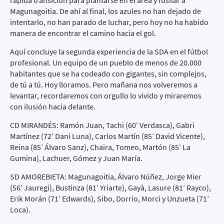
rápida transición para plantarse en el área y fusilar a
Magunagoitia. De ahí al final, los azules no han dejado de
intentarlo, no han parado de luchar, pero hoy no ha habido
manera de encontrar el camino hacia el gol.
Aquí concluye la segunda experiencia de la SDA en el fútbol
profesional. Un equipo de un pueblo de menos de 20.000
habitantes que se ha codeado con gigantes, sin complejos,
de tú a tú. Hoy lloramos. Pero mañana nos volveremos a
levantar, recordaremos con orgullo lo vivido y miraremos
con ilusión hacia delante.
CD MIRANDÉS: Ramón Juan, Tachi (60’ Verdasca), Gabri
Martínez (72’ Dani Luna), Carlos Martín (85’ David Vicente),
Reina (85’ Álvaro Sanz), Chaira, Tomeo, Martón (85’ La
Gumina), Lachuer, Gómez y Juan María.
SD AMOREBIETA: Magunagoitia, Álvaro Núñez, Jorge Mier
(56’ Jauregi), Bustinza (81’ Yriarte), Gayà, Lasure (81’ Rayco),
Erik Morán (71’ Edwards), Sibo, Dorrio, Morci y Unzueta (71’
Loca).