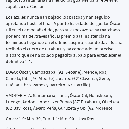
rápidos, Santamaría ha metido los guantes para repeler el
zapatazo de Cuéllar.
Los azules nunca han bajado los brazos y han seguido
apretando hasta el final. A punto ha estado de igualar Óscar
Gil en el tiempo añadido, pero su cabezazo se ha marchado
por encima del travesaño. El premio a la insistencia ha
terminado llegando en el último suspiro, cuando Javi Ros ha
recibido el cuero de Etxaburu y ha conectado un preciso
disparo que se ha colado pegadito al palo para establecer el
definitivo 1-1.
LUGO: Óscar, Campadabal (92’ Seoane), Alende, Ros,
Canella, Pita (76’ Alberto), Juanpe (62’ Clavería), Señé,
Cuéllar, Chris Ramos y Barreiro (62’ Carrillo).
AMOREBIETA: Santamaría, Larra, Óscar Gil, Nolaskoain,
Luengo, Andoni López, Iker Bilbao (87’ Etxaburu), Olaetxea
(62’ Javi Ros), Álvaro Peña, Guruzeta y Obi (62’ Moreno).
Goles: 1-0: Min. 39; Pita. 1-1: Min. 90+; Javi Ros.