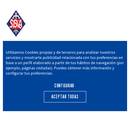
SD AMOREBIETA
Utilizamos Cookies propias y de terceros para analizar nuestros
servicios y mostrarte publicidad relacionada con tus preferencias en
San Miguel Kalea, 16, 48340 Amorebieta, Bizkaia
base a un perfil elaborado a partir de tus hábitos de navegación (por
ejemplo, páginas visitadas). Puedes obtener más información y
946 604 751
|
sda@sdamorebieta.eus
configurar tus preferencias.
CONFIGURAR
ACEPTAR TODAS
PRIMER EQUIPO
CANTERA
ACTUALIDAD
CALENDARIO
TRANSPARENCIA