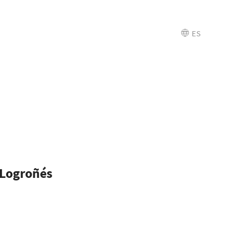
ES
Logroñés