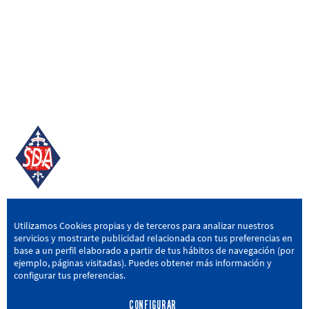
SD AMOREBIETA
Utilizamos Cookies propias y de terceros para analizar nuestros
servicios y mostrarte publicidad relacionada con tus preferencias en
San Miguel Kalea, 16, 48340 Amorebieta, Bizkaia
base a un perfil elaborado a partir de tus hábitos de navegación (por
ejemplo, páginas visitadas). Puedes obtener más información y
946 604 751
|
sda@sdamorebieta.eus
configurar tus preferencias.
CONFIGURAR