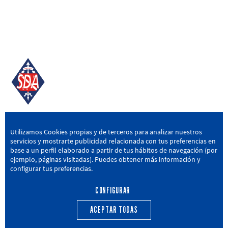
SD AMOREBIETA
Utilizamos Cookies propias y de terceros para analizar nuestros
servicios y mostrarte publicidad relacionada con tus preferencias en
San Miguel Kalea, 16, 48340 Amorebieta, Bizkaia
base a un perfil elaborado a partir de tus hábitos de navegación (por
ejemplo, páginas visitadas). Puedes obtener más información y
946 604 751
|
sda@sdamorebieta.eus
configurar tus preferencias.
CONFIGURAR
ACEPTAR TODAS
PRIMER EQUIPO
CANTERA
ACTUALIDAD
CALENDARIO