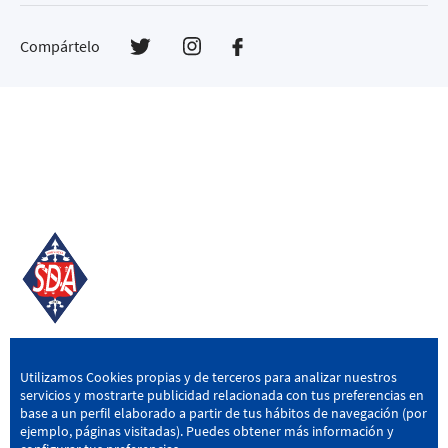
Compártelo
SD AMOREBIETA
Utilizamos Cookies propias y de terceros para analizar nuestros
servicios y mostrarte publicidad relacionada con tus preferencias en
San Miguel Kalea, 16, 48340 Amorebieta, Bizkaia
base a un perfil elaborado a partir de tus hábitos de navegación (por
ejemplo, páginas visitadas). Puedes obtener más información y
946 604 751
|
sda@sdamorebieta.eus