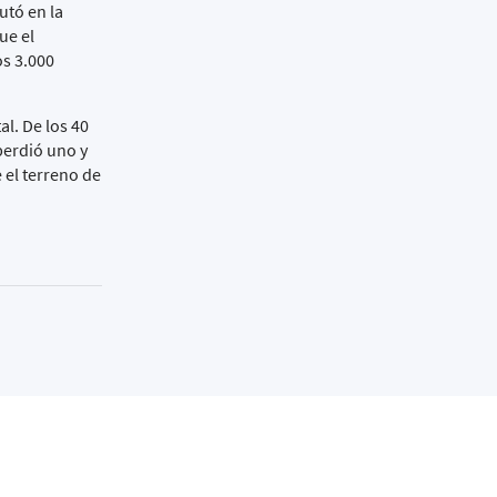
utó en la
ue el
os 3.000
al. De los 40
perdió uno y
 el terreno de