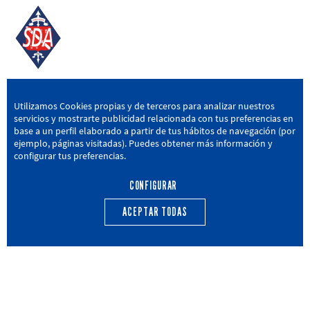
SD AMOREBIETA
Utilizamos Cookies propias y de terceros para analizar nuestros
servicios y mostrarte publicidad relacionada con tus preferencias en
San Miguel Kalea, 16, 48340 Amorebieta, Bizkaia
base a un perfil elaborado a partir de tus hábitos de navegación (por
ejemplo, páginas visitadas). Puedes obtener más información y
946 604 751
|
sda@sdamorebieta.eus
configurar tus preferencias.
CONFIGURAR
ACEPTAR TODAS
PRIMER EQUIPO
CANTERA
ACTUALIDAD
CALENDARIO
TRANSPARENCIA
Política de privacidad
Política de cookies