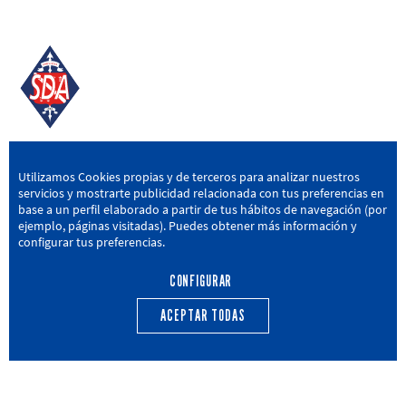
SD AMOREBIETA
Utilizamos Cookies propias y de terceros para analizar nuestros
servicios y mostrarte publicidad relacionada con tus preferencias en
San Miguel Kalea, 16, 48340 Amorebieta, Bizkaia
base a un perfil elaborado a partir de tus hábitos de navegación (por
ejemplo, páginas visitadas). Puedes obtener más información y
946 604 751
|
sda@sdamorebieta.eus
configurar tus preferencias.
CONFIGURAR
ACEPTAR TODAS
PRIMER EQUIPO
CANTERA
ACTUALIDAD
CALENDARIO
TRANSPARENCIA