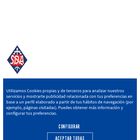
SD AMOREBIETA
Utilizamos Cookies propias y de terceros para analizar nuestros
servicios y mostrarte publicidad relacionada con tus preferencias en
San Miguel Kalea, 16, 48340 Amorebieta, Bizkaia
base a un perfil elaborado a partir de tus hábitos de navegación (por
ejemplo, páginas visitadas). Puedes obtener más información y
946 604 751
|
sda@sdamorebieta.eus
configurar tus preferencias.
CONFIGURAR
ACEPTAR TODAS