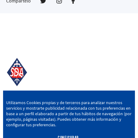
Compártelo
SD AMOREBIETA
Utilizamos Cookies propias y de terceros para analizar nuestros
servicios y mostrarte publicidad relacionada con tus preferencias en
San Miguel Kalea, 16, 48340 Amorebieta, Bizkaia
base a un perfil elaborado a partir de tus hábitos de navegación (por
ejemplo, páginas visitadas). Puedes obtener más información y
946 604 751
|
sda@sdamorebieta.eus
configurar tus preferencias.