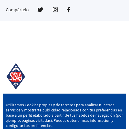
Compártelo
SD AMOREBIETA
Utilizamos Cookies propias y de terceros para analizar nuestros
servicios y mostrarte publicidad relacionada con tus preferencias en
San Miguel Kalea, 16, 48340 Amorebieta, Bizkaia
base a un perfil elaborado a partir de tus hábitos de navegación (por
ejemplo, páginas visitadas). Puedes obtener más información y
946 604 751
|
sda@sdamorebieta.eus
configurar tus preferencias.